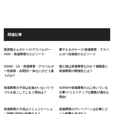
関連記事
栗原類さんのケース!アスペルガー・
愛子さまのケース!発達障害・アスペ
ADD・発達障害のエピソード
ルガー症候群のエピソード
ADHD・LD・発達障害・アスペルガ
悠仁様は発達障害なのか？補聴器と
ー症候群・自閉症!一体なにがどう違
発達障害の関係性とは？
うのか?
発達障害の子供は友達がいない!トラ
ADHDや発達障害の人に向いている
ブルを起こしてしまう理由は？
仕事!クリエイティブな職業が適任な
理由!
発達障害の子供はコミュニケーショ
発達障害のグレーゾーンは仕事にど
ン訓練で症状が改善する？
んな影響を及ぼす？