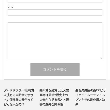
URL
その他
その他
統合失調症
グッドドクター!山崎賢
芥川賞を受賞した又吉
統合失調症の薬!エビリ
自閉症
人演じる自閉症でサヴ
直樹は天才?歴史上の
ファイ・ルーラン・ ジ
ァン症候群の青年って
人物から見る天才と障
プレキサの副作用と効
どんな人なの!?
害の意外な関係性
果