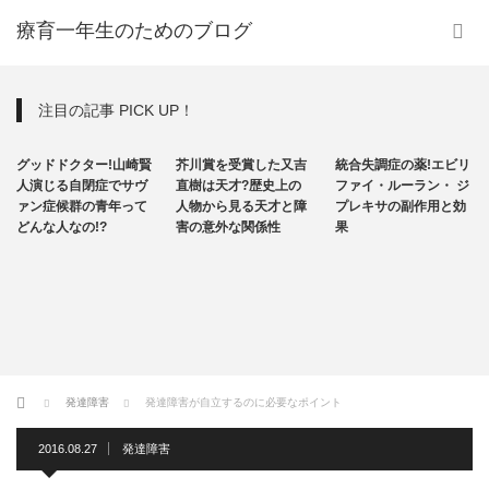
療育一年生のためのブログ
注目の記事 PICK UP！
その他
その他
統合失調症
グッドドクター!山崎賢
芥川賞を受賞した又吉
統合失調症の薬!エビリ
自閉症
人演じる自閉症でサヴ
直樹は天才?歴史上の
ファイ・ルーラン・ ジ
ァン症候群の青年って
人物から見る天才と障
プレキサの副作用と効
どんな人なの!?
害の意外な関係性
果
ホーム
発達障害
発達障害が自立するのに必要なポイント
2016.08.27
発達障害