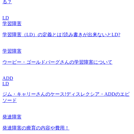
る？
LD
学習障害
学習障害（LD）の定義とは?読み書きが出来ないとLD?
学習障害
ウーピー・ゴールドバーグさんの学習障害について
ADD
LD
ジム・キャリーさんのケース!ディスレクシア・ADDのエピ
ソード
発達障害
発達障害の療育の内容や費用！