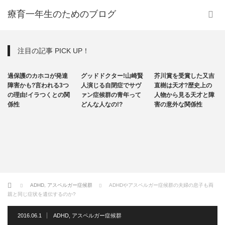
療育一年生のためのブログ
注目の記事 PICK UP！
発達障害
その他
その他
過保護のカホコが発達
グッドドクター!山崎賢
芥川賞を受賞した又吉
自閉症
障害かも?言われる3つ
人演じる自閉症でサヴ
直樹は天才?歴史上の
の理由!イラつくとの関
ァン症候群の青年って
人物から見る天才と障
係性
どんな人なの!?
害の意外な関係性
ホーム
ADHD
,
アスペルガー症候群
ADHDやアスペルガー症候群の夫婦の息子も両
親と同じ症状を遺伝するのか?
2016.06.1
ADHD
,
アスペルガー症候群