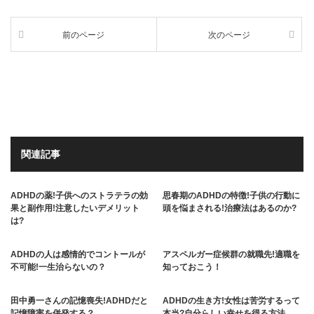
前のページ
次のページ
関連記事
ADHDの薬!子供へのストラテラの効
思春期のADHDの特徴!子供の行動に
果と副作用!注意したいデメリット
頭を悩まされる!治療法はあるのか?
は?
ADHDの人は感情的でコントールが
アスペルガー症候群の就職先!適職を
不可能!一生治らないの？
知っておこう！
田中勇一さんの記憶喪失!ADHDだと
ADHDの生き方!女性は苦労するって
記憶障害を併発する？
本当?自分らしい幸せを得る方法