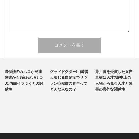
発達障害
その他
その他
過保護のカホコが発達
グッドドクター!山崎賢
芥川賞を受賞した又吉
自閉症
障害かも?言われる3つ
人演じる自閉症でサヴ
直樹は天才?歴史上の
の理由!イラつくとの関
ァン症候群の青年って
人物から見る天才と障
係性
どんな人なの!?
害の意外な関係性