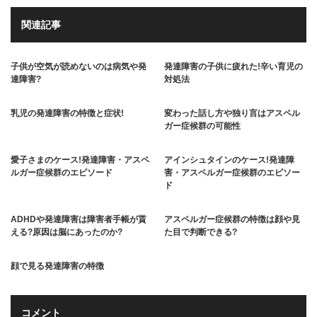
関連記事
子供が空気が読めないのは病気や発
発達障害の子供に疲れた!辛い育児の
達障害?
対処法
乳児の発達障害の特徴と症状!
変わった話し方や独り言はアスペル
ガー症候群の可能性
愛子さまのケース!発達障害・アスペ
アインシュタインのケース!発達障
ルガー症候群のエピソード
害・アスペルガー症候群のエピソー
ド
ADHDや発達障害は障害者手帳が貰
アスペルガー症候群の特徴は顔や見
える?原因は脳にあったのか?
た目で判断できる?
顔で見る発達障害の特徴
コメント