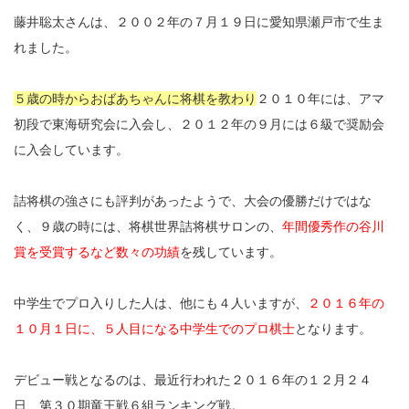
藤井聡太さんは、２００２年の７月１９日に愛知県瀬戸市で生ま
れました。
５歳の時からおばあちゃんに将棋を教わり
２０１０年には、アマ
初段で東海研究会に入会し、２０１２年の９月には６級で奨励会
に入会しています。
詰将棋の強さにも評判があったようで、大会の優勝だけではな
く、９歳の時には、将棋世界詰将棋サロンの、
年間優秀作の谷川
賞を受賞するなど数々の功績
を残しています。
中学生でプロ入りした人は、他にも４人いますが、
２０１６年の
１０月１日に、５人目になる中学生でのプロ棋士
となります。
デビュー戦となるのは、最近行われた２０１６年の１２月２４
日、第３０期竜王戦６組ランキング戦。