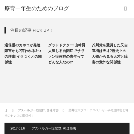
療育一年生のためのブログ
注目の記事 PICK UP！
発達障害
その他
その他
過保護のカホコが発達
グッドドクター!山崎賢
芥川賞を受賞した又吉
自閉症
障害かも?言われる3つ
人演じる自閉症でサヴ
直樹は天才?歴史上の
の理由!イラつくとの関
ァン症候群の青年って
人物から見る天才と障
係性
どんな人なの!?
害の意外な関係性
ホーム
アスペルガー症候群
,
発達障害
藤井聡太プロ！アスペルガーや発達障害と将
棋のセンスの関係性！
2017.01.6
アスペルガー症候群
,
発達障害