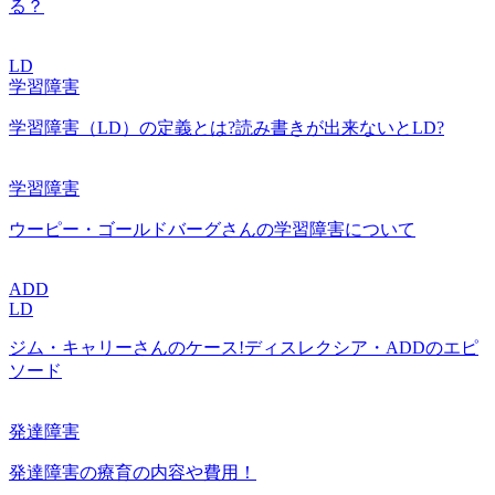
る？
LD
学習障害
学習障害（LD）の定義とは?読み書きが出来ないとLD?
学習障害
ウーピー・ゴールドバーグさんの学習障害について
ADD
LD
ジム・キャリーさんのケース!ディスレクシア・ADDのエピ
ソード
発達障害
発達障害の療育の内容や費用！