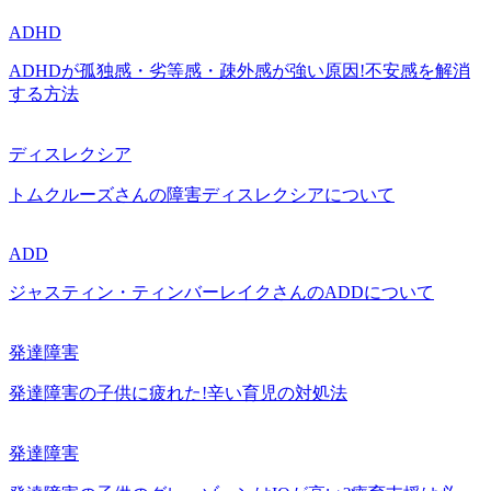
ADHD
ADHDが孤独感・劣等感・疎外感が強い原因!不安感を解消
する方法
ディスレクシア
トムクルーズさんの障害ディスレクシアについて
ADD
ジャスティン・ティンバーレイクさんのADDについて
発達障害
発達障害の子供に疲れた!辛い育児の対処法
発達障害