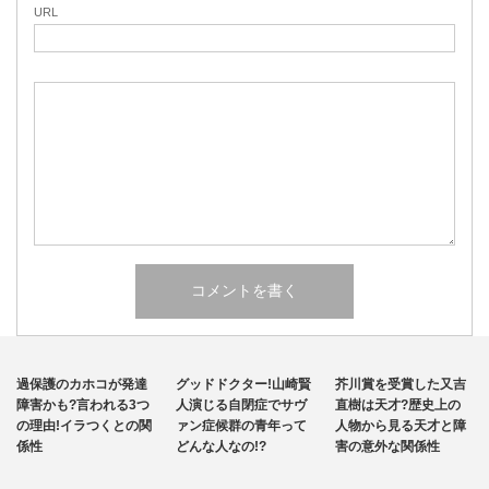
URL
発達障害
その他
その他
過保護のカホコが発達
グッドドクター!山崎賢
芥川賞を受賞した又吉
自閉症
障害かも?言われる3つ
人演じる自閉症でサヴ
直樹は天才?歴史上の
の理由!イラつくとの関
ァン症候群の青年って
人物から見る天才と障
係性
どんな人なの!?
害の意外な関係性