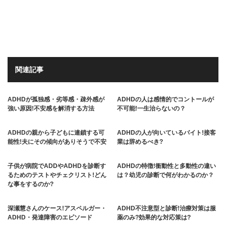
関連記事
ADHDが孤独感・劣等感・疎外感が
ADHDの人は感情的でコントールが
強い原因!不安感を解消する方法
不可能!一生治らないの？
ADHDの親から子どもに連鎖する可
ADHDの人が向いているバイト!接客
能性!夫にその傾向がありそうで不安
業は辞めるべき?
子供が病院でADDやADHDを診断す
ADHDの特徴!衝動性と多動性の違い
るためのテストやチェクリスト!どん
は？幼児の診断で何がわかるのか？
な事をするのか?
深瀬慧さんのケース!アスペルガー・
ADHD不注意型と診断!治療対策は服
ADHD・発達障害のエピソード
薬のみ?効果的な対応策は?