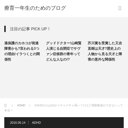
療育一年生のためのブログ
注目の記事 PICK UP！
発達障害
その他
その他
過保護のカホコが発達
グッドドクター!山崎賢
芥川賞を受賞した又吉
自閉症
障害かも?言われる3つ
人演じる自閉症でサヴ
直樹は天才?歴史上の
の理由!イラつくとの関
ァン症候群の青年って
人物から見る天才と障
係性
どんな人なの!?
害の意外な関係性
ホーム
ADHD
ADHDの人はIQがメチャクチャ高い？だけど受験勉強ができないって
本当？
2016.06.14
ADHD