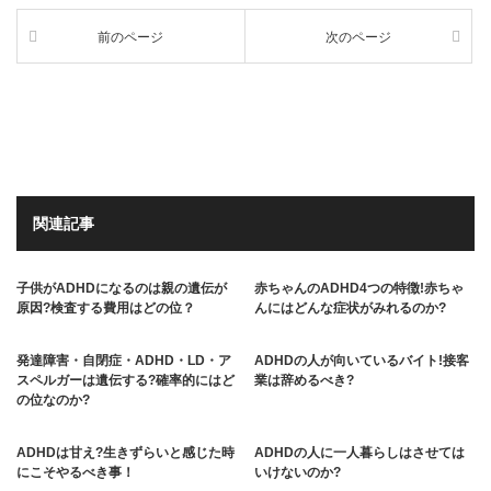
前のページ
次のページ
関連記事
子供がADHDになるのは親の遺伝が
赤ちゃんのADHD4つの特徴!赤ちゃ
原因?検査する費用はどの位？
んにはどんな症状がみれるのか?
発達障害・自閉症・ADHD・LD・ア
ADHDの人が向いているバイト!接客
スペルガーは遺伝する?確率的にはど
業は辞めるべき?
の位なのか?
ADHDは甘え?生きずらいと感じた時
ADHDの人に一人暮らしはさせては
にこそやるべき事！
いけないのか?