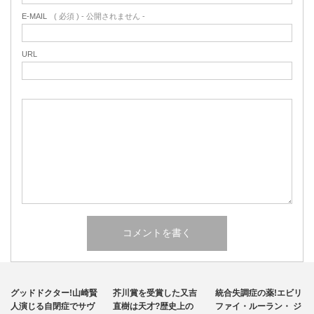
E-MAIL
( 必須 ) - 公開されません -
URL
その他
その他
統合失調症
グッドドクター!山崎賢
芥川賞を受賞した又吉
統合失調症の薬!エビリ
自閉症
人演じる自閉症でサヴ
直樹は天才?歴史上の
ファイ・ルーラン・ ジ