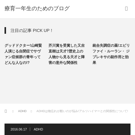
療育一年生のためのブログ
注目の記事 PICK UP！
その他
その他
統合失調症
グッドドクター!山崎賢
芥川賞を受賞した又吉
統合失調症の薬!エビリ
自閉症
人演じる自閉症でサヴ
直樹は天才?歴史上の
ファイ・ルーラン・ ジ
ァン症候群の青年って
人物から見る天才と障
プレキサの副作用と効
どんな人なの!?
害の意外な関係性
果
ホーム
ADHD
ADHDは物忘れが酷いのが悩み!アルツハイマーとの関係性について!
2016.06.17
ADHD