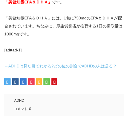
「美健知箋EPA＆ＤＨＡ」
です。
「美健知箋EPA＆ＤＨＡ」には、1包に750mgのEPAとＤＨＡが配
合されています。ちなみに、厚生労働省が推奨する1日の摂取量は
1000mgです。
[ad#ad-1]
→ADHDは見た目でわかる?どの位の割合でADHDの人は居る？
ADHD
コメント:
0