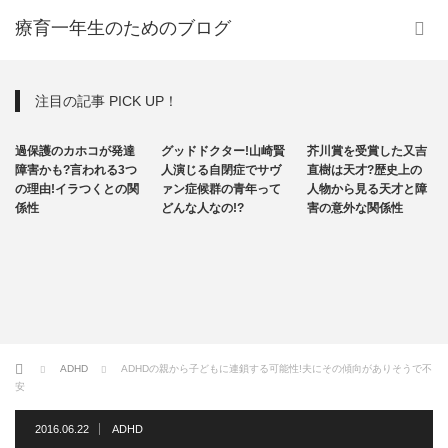
療育一年生のためのブログ
注目の記事 PICK UP！
発達障害
その他
その他
過保護のカホコが発達
グッドドクター!山崎賢
芥川賞を受賞した又吉
自閉症
障害かも?言われる3つ
人演じる自閉症でサヴ
直樹は天才?歴史上の
の理由!イラつくとの関
ァン症候群の青年って
人物から見る天才と障
係性
どんな人なの!?
害の意外な関係性
ホーム
ADHD
ADHDの親から子どもに連鎖する可能性!夫にその傾向がありそうで不
安
2016.06.22
ADHD