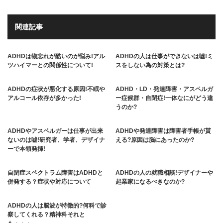
関連記事
ADHDは物忘れが酷いのが悩み!アル
ADHDの人は仕事ができないは嘘!ミ
ツハイマーとの関係性について!
スをしない為の対策とは?
ADHDの症状が悪化する原因!不眠や
ADHD・LD・発達障害・アスペルガ
アルコール依存が多かった!
ー症候群・自閉症!一体なにがどう違
うのか?
ADHDやアスペルガーは仕事が出来
ADHDや発達障害は障害者手帳が貰
ないのは嘘!研究者、学者、デザイナ
える?原因は脳にあったのか?
ーで本領発揮!
自閉症スペクトラム障害はADHDと
ADHDの人の就職相談!デザイナーや
併発する？症状や対応について
起業家になるべきなのか?
ADHDの人は脳波が特徴的?何科で診
察してくれる？精神科それと