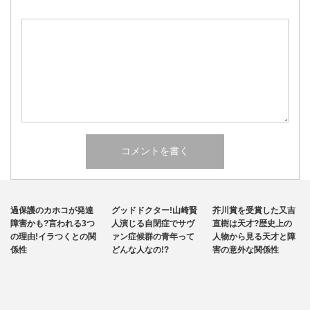
発達障害
その他
その他
過保護のカホコが発達
グッドドクター!山崎賢
芥川賞を受賞した又吉
自閉症
障害かも?言われる3つ
人演じる自閉症でサヴ
直樹は天才?歴史上の
の理由!イラつくとの関
ァン症候群の青年って
人物から見る天才と障
係性
どんな人なの!?
害の意外な関係性