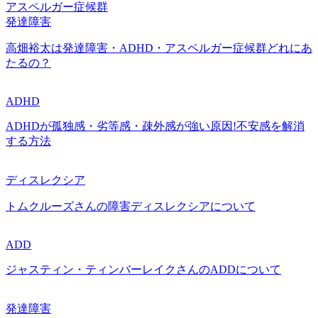
アスペルガー症候群
発達障害
高畑裕太は発達障害・ADHD・アスペルガー症候群どれにあ
たるの？
ADHD
ADHDが孤独感・劣等感・疎外感が強い原因!不安感を解消
する方法
ディスレクシア
トムクルーズさんの障害ディスレクシアについて
ADD
ジャスティン・ティンバーレイクさんのADDについて
発達障害