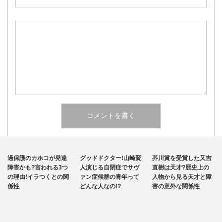
発達障害
その他
その他
保護のカホコが発達
グッドドクター!山崎賢
芥川賞を受賞した又吉
自閉症
害かも?言われる3つ
人演じる自閉症でサヴ
直樹は天才?歴史上の
理由!イラつくとの関
ァン症候群の青年って
人物から見る天才と障
性
どんな人なの!?
害の意外な関係性
統合
ファ
プレ