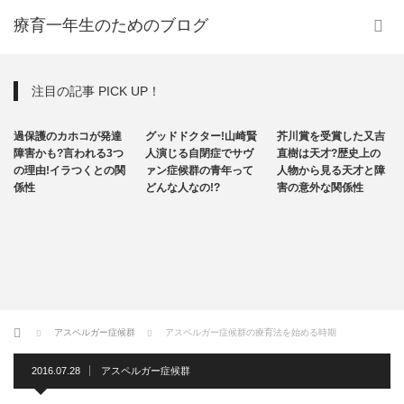
療育一年生のためのブログ
注目の記事 PICK UP！
発達障害
その他
その他
のカホコが発達
グッドドクター!山崎賢
芥川賞を受賞した又吉
自閉症
も?言われる3つ
人演じる自閉症でサヴ
直樹は天才?歴史上の
!イラつくとの関
ァン症候群の青年って
人物から見る天才と障
統
どんな人なの!?
害の意外な関係性
統合失調
ファイ・
プレキサ
果
ホーム
アスペルガー症候群
アスペルガー症候群の療育法を始める時期
2016.07.28
アスペルガー症候群