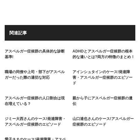
関連記事
アスペルガー症候群の具体的な診断
ADHDとアスペルガー症候群の根本
基準!
的な違いとは?両方の特徴のまとめ！
職場の同僚や上司・部下がアスペル
アインシュタインのケース!発達障
ガーだった際の適切な対応
害・アスペルガー症候群のエピソー
ド
アスペルガー症候群の人口割合は現
親から子にアスペルガー症候群の遺
在増えている？
伝
ジミー大西さんのケース!発達障害・
山口達也さんのケース!アスペルガー
アスペルガー症候群のエピソード
症候群のエピソード
愛子さまのケース!発達障害・アスペ