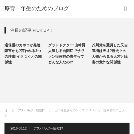
療育一年生のためのブログ
注目の記事 PICK UP！
発達障害
その他
その他
過保護のカホコが発達
グッドドクター!山崎賢
芥川賞を受賞した又吉
自閉症
障害かも?言われる3つ
人演じる自閉症でサヴ
直樹は天才?歴史上の
の理由!イラつくとの関
ァン症候群の青年って
人物から見る天才と障
係性
どんな人なの!?
害の意外な関係性
ホーム
アスペルガー症候群
山口達也さんのケース!アスペルガー症候群のエピソー
ド
2016.08.12
アスペルガー症候群