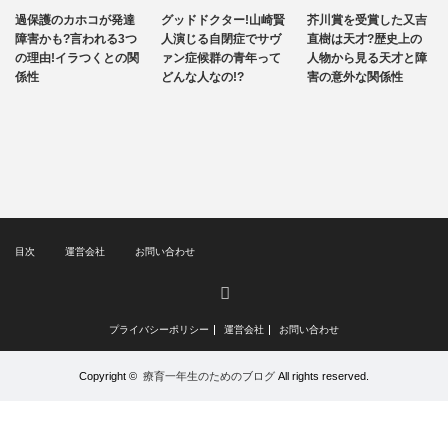
過保護のカホコが発達
グッドドクター!山崎賢
芥川賞を受賞した又吉
自閉症
障害かも?言われる3つ
人演じる自閉症でサヴ
直樹は天才?歴史上の
の理由!イラつくとの関
ァン症候群の青年って
人物から見る天才と障
係性
どんな人なの!?
害の意外な関係性
目次
運営会社
お問い合わせ
RSS
プライバシーポリシー
運営会社
お問い合わせ
Copyright ©
療育一年生のためのブログ
All rights reserved.