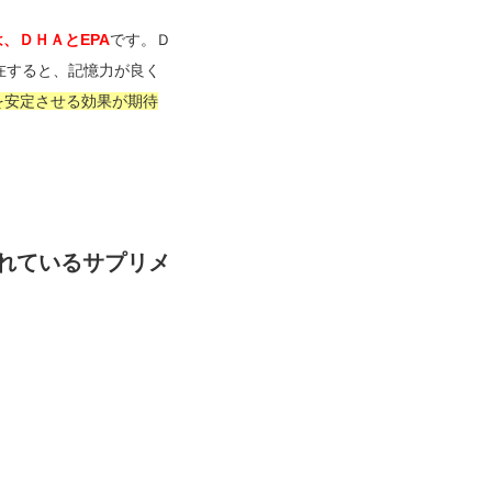
、ＤＨＡとEPA
です。Ｄ
在すると、記憶力が良く
を安定させる効果が期待
されているサプリメ