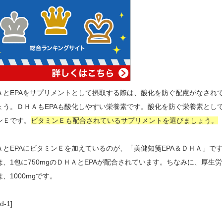
ＡとEPAをサプリメントとして摂取する際は、酸化を防ぐ配慮がなされ
ょう。ＤＨＡもEPAも酸化しやすい栄養素です。酸化を防ぐ栄養素とし
ンＥです。
ビタミンＥも配合されているサプリメントを選びましょう。
ＡとEPAにビタミンＥを加えているのが、「美健知箋EPA＆ＤＨＡ」で
は、1包に750mgのＤＨＡとEPAが配合されています。ちなみに、厚生
、1000mgです。
d-1]