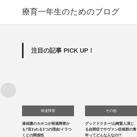
療育一年生のためのブログ
注目の記事 PICK UP！
発達障害
その他
供の特
過保護のカホコが発達障害か
グッドドクター!山崎賢人演じ
自閉症
法は?
も?言われる3つの理由!イラつ
る自閉症でサヴァン症候群の青
くとの関係性
年ってどんな人なの!?