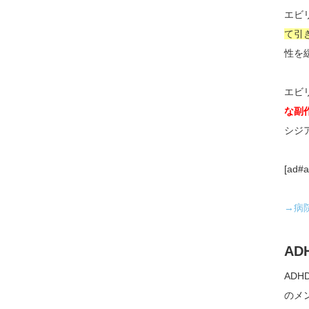
エビ
て引
性を
エビ
な副
シジ
[ad#a
→病
A
AD
のメ