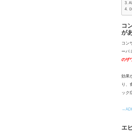
コ
が
コン
ーパ
のザ
効果
り、
ック
→A
エ