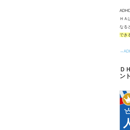
AD
ＨＡ
なる
でき
→A
Ｄ
ン