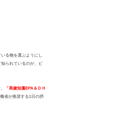
ている物を選ぶようにし
て知られているのが、ビ
す。
「美健知箋EPA＆ＤＨ
労働省が推奨する1日の摂