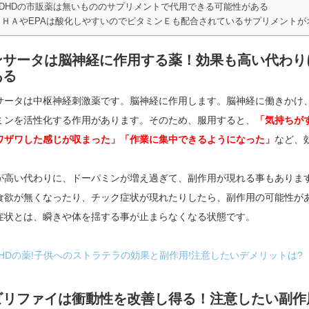
ADHDの市販薬は無いもののサプリメントで代用できる可能性がある
ＤＨＡやEPAは酸化しやすいのでビタミンＥも配合されているサプリメントが
ンサータは脳神経に作用する薬！効果も高い代わり
ある
サータは中枢神経刺激薬です。脳神経に作用します。脳神経に働きかけ
ミンを活性化する作用があります。そのため、服用すると、
「気持ちが
ワザワした感じが収まった」「作業に集中できるようになった」
など、
が高い代わりに、ドーパミンが増え過ぎて、副作用が現れる事もありま
食欲が無くなったり、チック症状が現れたりしたら、副作用の可能性が
症状とは、瞬きや体を揺する事が止まらなくなる状態です。
DHDの薬!子供へのストラテラの効果と副作用!注意したいデメリットは?
ビリファイは衝動性を改善し得る！注意したい副作