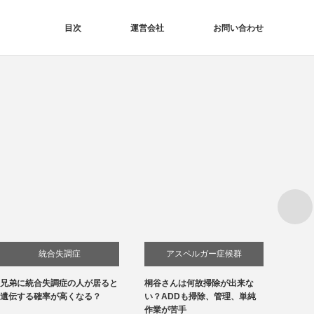
目次
運営会社
お問い合わせ
Next
統合失調症
アスペルガー症候群
兄弟に統合失調症の人が居ると
桐谷さんは何故掃除が出来な
浜口京
発達障害
遺伝する確率が高くなる？
い？ADDも掃除、管理、単純
ねくね
作業が苦手
症候群