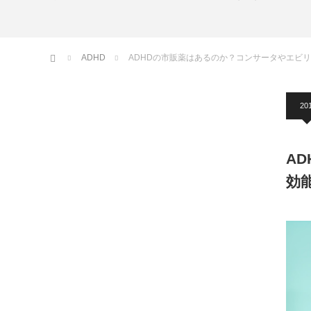
ホーム
ADHD
ADHDの市販薬はあるのか？コンサータやエビ
20
A
効