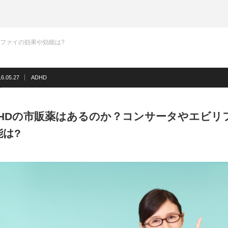
リファイの効果や効能は?
16.05.27
ADHD
DHDの市販薬はあるのか？コンサータやエビリ
能は?