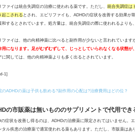
リファイは統合失調症の治療に使われる薬です。ただし、
統合失調症は
き起こされる
とされ、エビリファイも、ADHDの症状を改善する効果が
緩和するとされています。処方量は、統合失調症の際に使われるよりも
リファイは、他の向精神薬に比べると副作用が少ないと言われています
作用になります。足がむずむずして、じっとしていられなくなる状態が
アに関しては、他の向精神薬よりも多く出るとされています。
d-1]
院のADHDの薬は子供も飲める?副作用の心配は?治療費用はどの位？
DHDの市販薬は無いもののサプリメントで代用でき
HDの症状を改善し得るのは、ADHDの治療薬に限定されてはいません。
ンタル疾患の治療薬で適宜使われる薬もあります。ただし、市販薬はあ