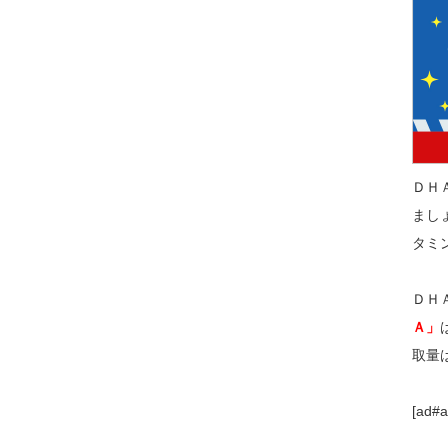
ＤＨ
まし
タミ
ＤＨ
Ａ」
取量は
[ad#a