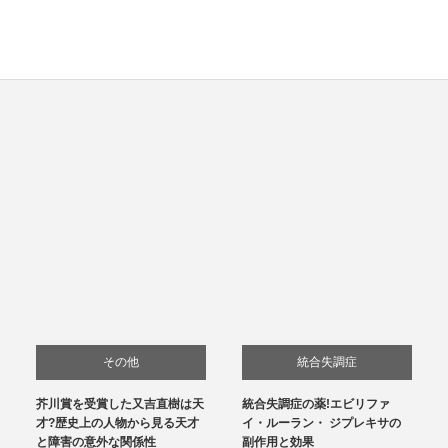
その他
統合失調症
芥川賞を受賞した又吉直樹は天
統合失調症の薬!エビリファ
才?歴史上の人物から見る天才
イ・ルーラン・ ジプレキサの
と障害の意外な関係性
副作用と効果