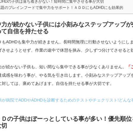
ADHDの子供は落ち着きがない！短時間に集中させる事が大切
話題のブレインフードで集中力をサポート！ＡＤＤにもADHDにも効果的
中力が続かない子供には小刻みなステップアップが
めて自信を持たせる
ＤもADHDも集中力が続きません。長時間無理に行動させないようにし
げさせようとせず、作業の途中で休憩を挟み、少しずつ分けてさせると
力が続かない子供も、短い間なら集中できる事が少なくありません。
「
達成感を味わう事が、やる気を引き出します。小刻みなステップアップ
に対しては、褒めてあげます。自信を持たせる事が大切です。
供が病院でADDやADHDを診断するためのテストやチェクリスト!どんな
ＤＤの子供はぼーっとしている事が多い！優先順位
大切