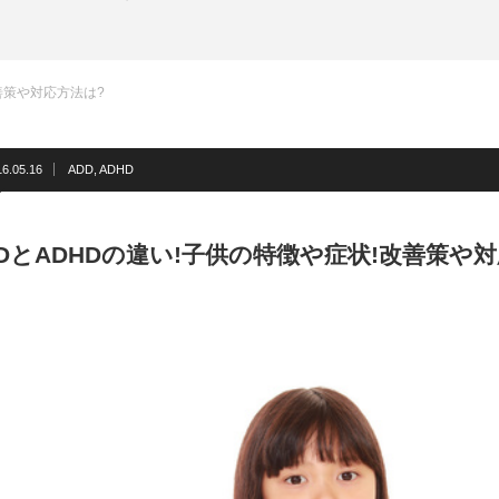
善策や対応方法は?
16.05.16
ADD
,
ADHD
DDとADHDの違い!子供の特徴や症状!改善策や