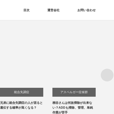
目次
運営会社
お問い合わせ
Next
統合失調症
アスペルガー症候群
兄弟に統合失調症の人が居ると
桐谷さんは何故掃除が出来な
浜口京
発達障害
遺伝する確率が高くなる？
い？ADDも掃除、管理、単純
ねくね
作業が苦手
症候群