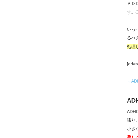
ＡＤ
す。
いっ
るべ
処理
[ad#a
→A
A
AD
喋り
小さ
著し