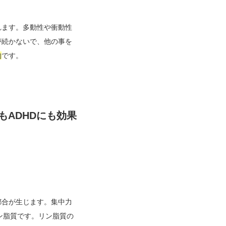
れます。多動性や衝動性
が続かないで、他の事を
的
です。
ADHDにも効果
都合が生じます。集中力
ン脂質です。リン脂質の