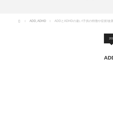
ホーム
ADD
,
ADHD
ADDとADHDの違い!子供の特徴や症状!改
20
A