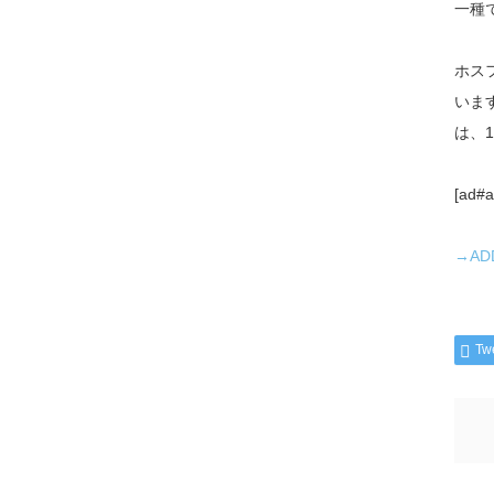
一種
ホス
いま
は、
[ad#a
→A
Tw