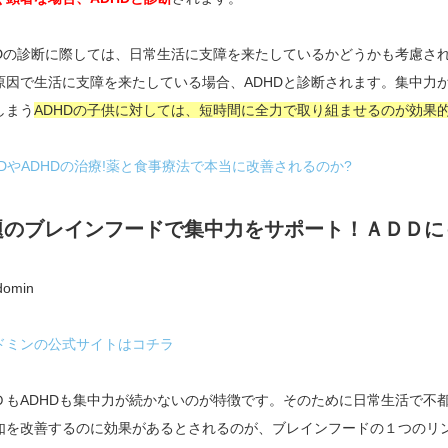
HDの診断に際しては、日常生活に支障を来たしているかどうかも考慮さ
原因で生活に支障を来たしている場合、ADHDと診断されます。集中力
しまう
ADHDの子供に対しては、短時間に全力で取り組ませるのが効果
DDやADHDの治療!薬と食事療法で本当に改善されるのか?
題のブレインフードで集中力をサポート！ＡＤＤにも
ドミンの公式サイトはコチラ
ＤもADHDも集中力が続かないのが特徴です。そのために日常生活で不
如を改善するのに効果があるとされるのが、ブレインフードの１つのリ