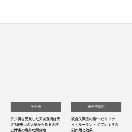
その他
統合失調症
芥川賞を受賞した又吉直樹は天
統合失調症の薬!エビリファ
才?歴史上の人物から見る天才
イ・ルーラン・ ジプレキサの
と障害の意外な関係性
副作用と効果