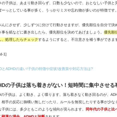
Ｄの子供は、あまり動き回らず、口数も少ないので、おとなしい子供と
ぼーっとしている事が多く、うっかりミスや忘れ物が多いのが特徴です
ぺんにさせず、少しずつに分けて行動させますが、優先順位を自分で決
き事を紙などに書き出したら、優先順位を決めてあげましょう。
優先順
し、処理したらチェック
するようにすると、不注意さを補う事ができま
d-1]
DDとADHDの違い!子供の特徴や症状!改善策や対応方法は?
DHDの子供は落ち着きがない！短時間に集中させる
HDの子供は、よく動き、よく喋ります。落ち着きなく動き回るのが、AD
、相手の反応に御構い無しだったり、ルールを無視したりする事が少な
な子供には、多少ともこのような傾向が見られます。
同年代の子供と比
く顕著な場合、ADHDと診断
されます。