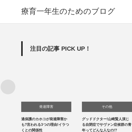
療育一年生のためのブログ
注目の記事 PICK UP！
発達障害
その他
供の特
過保護のカホコが発達障害か
グッドドクター!山崎賢人演じ
自閉症
法は?
も?言われる3つの理由!イラつ
る自閉症でサヴァン症候群の青
くとの関係性
年ってどんな人なの!?