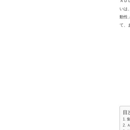
ＡＤ
いは
動性
て、
目