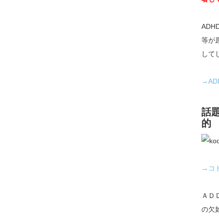
AD
等が
して
→A
話
的
→コ
ＡＤ
の欠