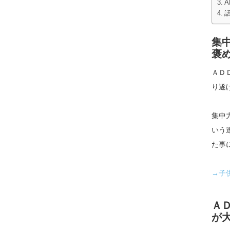
集
褒
ＡＤ
り遂
集中
いう
た事
→子
Ａ
が