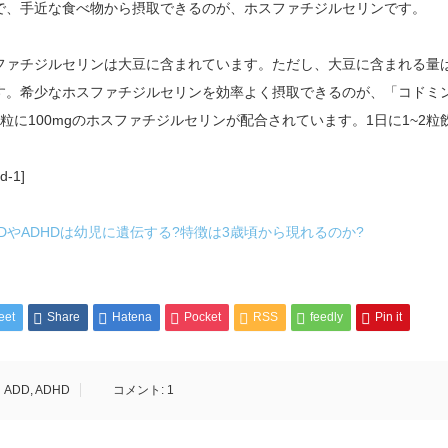
で、手近な食べ物から摂取できるのが、ホスファチジルセリンです。
ファチジルセリンは大豆に含まれています。ただし、大豆に含まれる量は、
す。希少なホスファチジルセリンを効率よく摂取できるのが、「コドミ
1粒に100mgのホスファチジルセリンが配合されています。1日に1~2
d-1]
DDやADHDは幼児に遺伝する?特徴は3歳頃から現れるのか?
eet
Share
Hatena
Pocket
RSS
feedly
Pin it
ADD
,
ADHD
コメント:
1