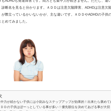
ＤもADHDも発達障害です。両方とも集中力が続きません。ただし、違
、診断名を見ると分かります。ＡＤＤは注意欠陥障害、ADHDは注意欠
」が際立っているかいないかが、主な違いです。ＡＤＤやADHDの子供
まとめてみました。
次
集中力が続かない子供には小刻みなステップアップが効果的！出来たら褒めて
ＡＤＤの子供はぼーっとしている事が多い！優先順位を決めてあげる事が大切