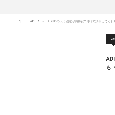
ホーム
ADHD
ADHDの人は脳波が特徴的?何科で診察してく
20
A
も