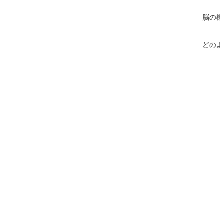
脳の
どの