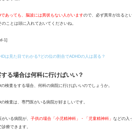
HDであっても、脳波には異状もない人がいます
ので、必ず異常が出ると
そのことは頭に入れておいてくださいね。
d-1]
DHDは見た目でわかる?どの位の割合でADHDの人は居る？
察する場合は何科に行けばいい？
HDの検査をする場合、何科の病院に行けばいいのでしょうか。
HDの検査は、専門医がいる病院が好ましいです。
医がいる病院が、
子供の場合「小児精神科」・「児童精神科」
などの入
で診療できます。