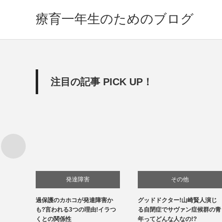
療育一年生のためのブログ
注目の記事 PICK UP！
発達障害
その他
供の特
過保護のカホコが発達障害か
グッドドクター!山崎賢人演じ
自閉症
法は?
も?言われる3つの理由!イラつ
る自閉症でサヴァン症候群の青
くとの関係性
年ってどんな人なの!?