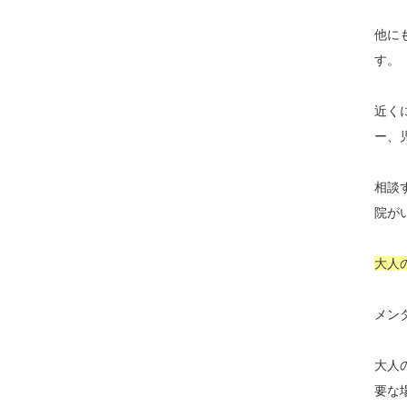
他に
す。
近く
ー、
相談
院が
大人
メン
大人
要な