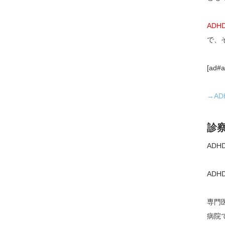
AD
で、
[ad#a
→A
診
AD
AD
専門
病院