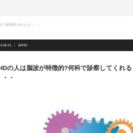
れる？精神科それとも・・・
16.06.21
ADHD
DHDの人は脳波が特徴的?何科で診察してくれ
・・・