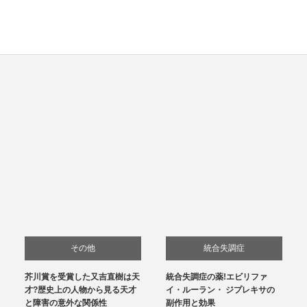
その他
統合失調症
芥川賞を受賞した又吉直樹は天
統合失調症の薬!エビリファ
才?歴史上の人物から見る天才
イ・ルーラン・ ジプレキサの
と障害の意外な関係性
副作用と効果