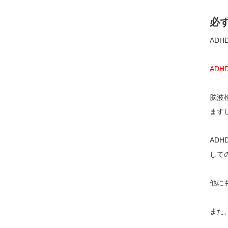
必
AD
AD
脳波
ます
AD
して
他に
また