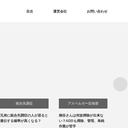
目次
運営会社
お問い合わせ
Next
統合失調症
アスペルガー症候群
兄弟に統合失調症の人が居ると
桐谷さんは何故掃除が出来な
浜口京
発達障害
遺伝する確率が高くなる？
い？ADDも掃除、管理、単純
ねくね
作業が苦手
症候群